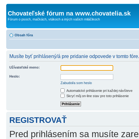
Chovateľské fórum na www.chovatelia.sk
Fórum o psoch, mačkách, vtákoch a iných vašich miláčikoch
Obsah fóra
Musíte byť prihlásený/á pre pridanie odpovede v tomto fóre
Užívateľské meno:
Heslo:
Zabudol/a som heslo
Automatické prihlásenie pri každej návšteve
Skryť môj on-line stav pre toto prihlásenie
REGISTROVAŤ
Pred prihlásením sa musíte zareg