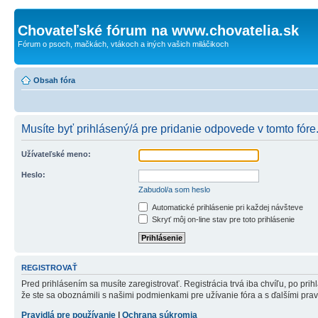
Chovateľské fórum na www.chovatelia.sk
Fórum o psoch, mačkách, vtákoch a iných vašich miláčikoch
Obsah fóra
Musíte byť prihlásený/á pre pridanie odpovede v tomto fóre
Užívateľské meno:
Heslo:
Zabudol/a som heslo
Automatické prihlásenie pri každej návšteve
Skryť môj on-line stav pre toto prihlásenie
REGISTROVAŤ
Pred prihlásením sa musíte zaregistrovať. Registrácia trvá iba chvíľu, po pri
že ste sa oboznámili s našimi podmienkami pre užívanie fóra a s ďalšími pravid
Pravidlá pre používanie
|
Ochrana súkromia