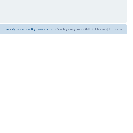
Tím
•
Vymazať všetky cookies fóra
• Všetky časy sú v GMT + 1 hodina [ letný čas ]