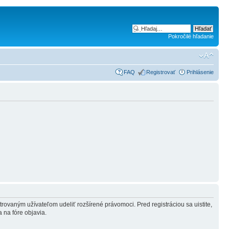
Pokročilé hľadanie
FAQ
Registrovať
Prihlásenie
strovaným užívateľom udeliť rozšírené právomoci. Pred registráciou sa uistite,
a na fóre objavia.