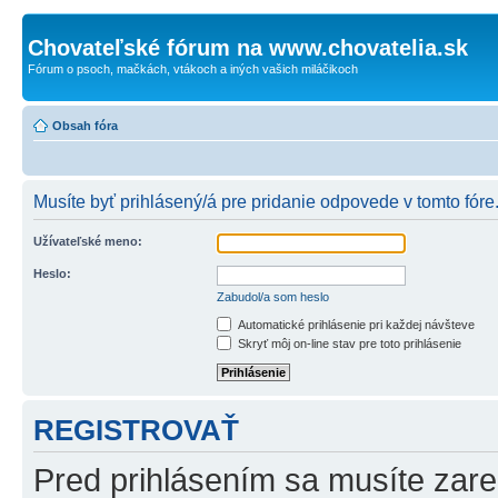
Chovateľské fórum na www.chovatelia.sk
Fórum o psoch, mačkách, vtákoch a iných vašich miláčikoch
Obsah fóra
Musíte byť prihlásený/á pre pridanie odpovede v tomto fóre
Užívateľské meno:
Heslo:
Zabudol/a som heslo
Automatické prihlásenie pri každej návšteve
Skryť môj on-line stav pre toto prihlásenie
REGISTROVAŤ
Pred prihlásením sa musíte zareg