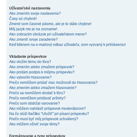
Užívateľské nastavenia
Ako zmením svoje nastavenia?
Časy sú chybné!
Zmenil som časové pásmo, ale je to stále chybne!
Môj jazyk nie je na zozname!
Ako zobrazím obrázok pri užívateľskom mene?
Ako zmeniť svoje zaradenie?
Keď kliknem na e-mailový odkaz užívateľa, som vyzvaný k prihláseniu!
Vkladanie príspevkov
Ako vložím tému do fóra?
Ako zmením alebo zmažem príspevok?
Ako pridám podpis k môjmu príspevku?
Ako vytvorím hlasovanie?
Prečo nemôžem pridať viac možností do hlasovania?
Ako zmením alebo zmažem hlasovanie?
Prečo sa nemôžem dostať k fóru?
Prečo nemôžem pridávať prílohy?
Prečo som obdržal varovanie?
Ako môžem nahlásiť príspevok moderátorom?
Na čo slúži tlačítko "Uložiť" pri písaní príspevku?
Prečo musí byť môj príspevok schválený?
Ako môžem oživiť svoje témy?
Formátovanie a typy príspevkov