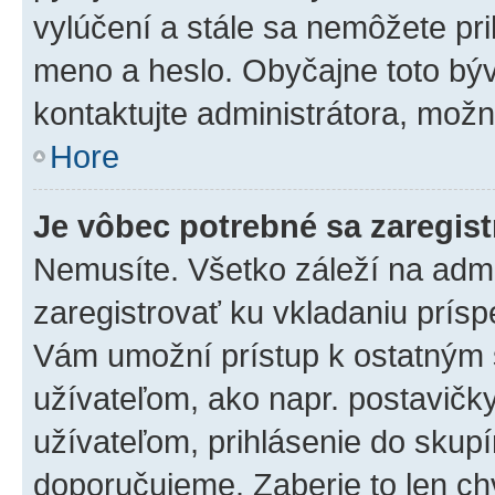
vylúčení a stále sa nemôžete prih
meno a heslo. Obyčajne toto býva
kontaktujte administrátora, mož
Hore
Je vôbec potrebné sa zaregis
Nemusíte. Všetko záleží na admin
zaregistrovať ku vkladaniu prís
Vám umožní prístup k ostatný
užívateľom, ako napr. postavičk
užívateľom, prihlásenie do skupí
doporučujeme. Zaberie to len chv