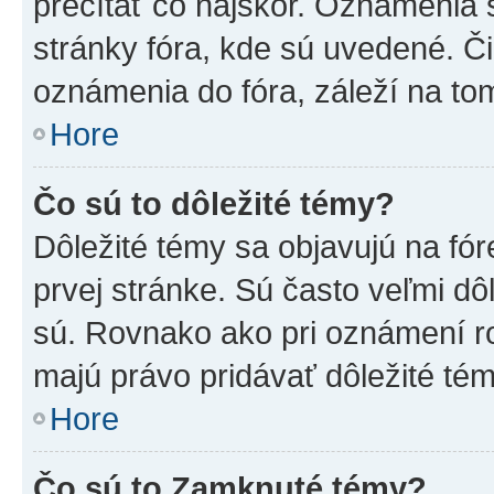
prečítať čo najskôr. Oznámenia s
stránky fóra, kde sú uvedené. Č
oznámenia do fóra, záleží na tom
Hore
Čo sú to dôležité témy?
Dôležité témy sa objavujú na f
prvej stránke. Sú často veľmi dôl
sú. Rovnako ako pri oznámení roz
majú právo pridávať dôležité tém
Hore
Čo sú to Zamknuté témy?