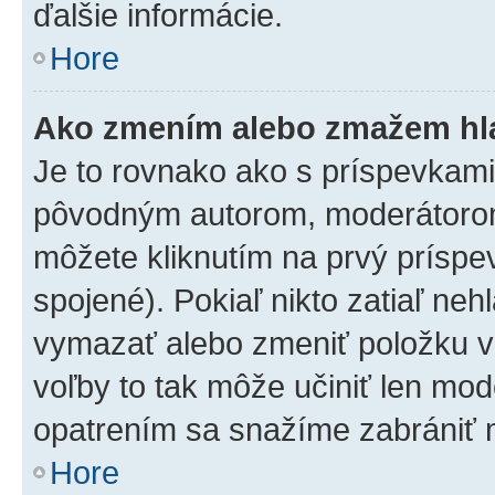
ďalšie informácie.
Hore
Ako zmením alebo zmažem hl
Je to rovnako ako s príspevkam
pôvodným autorom, moderátorom
môžete kliknutím na prvý príspe
spojené). Pokiaľ nikto zatiaľ neh
vymazať alebo zmeniť položku v
voľby to tak môže učiniť len mod
opatrením sa snažíme zabrániť m
Hore