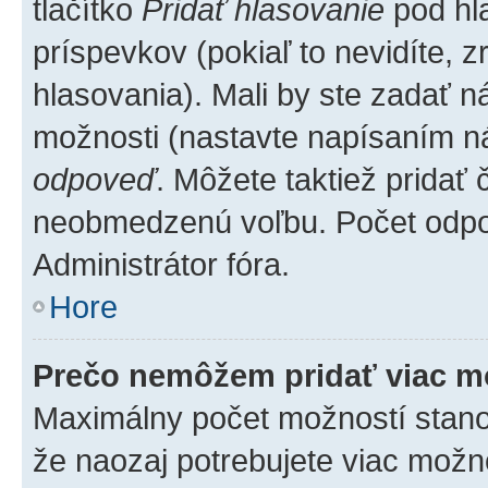
tlačítko
Pridať hlasovanie
pod hl
príspevkov (pokiaľ to nevidíte,
hlasovania). Mali by ste zadať 
možnosti (nastavte napísaním ná
odpoveď
. Môžete taktiež pridať
neobmedzenú voľbu. Počet odpov
Administrátor fóra.
Hore
Prečo nemôžem pridať viac m
Maximálny počet možností stanovu
že naozaj potrebujete viac možno