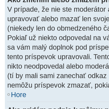
V prípade, že nie ste moderátor 
upravovať alebo mazať len svoje
(niekedy len do obmedzeného čas
Pokiaľ už niekto odpovedal na vá
sa vám malý doplnok pod príspev
tento príspevok upravovali. Tento
nikto neodpovedal alebo moderáto
(tí by mali sami zanechať odkaz 
nemôžu príspevok zmazať, pokia
Hore