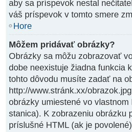
aby sa príspevok nestal nečitat
váš príspevok v tomto smere zm
Hore
Môžem pridávať obrázky?
Obrázky sa môžu zobrazovať vo
dobe neexistuje žiadna funkcia 
tohto dôvodu musíte zadať na o
http://www.stránk.xx/obrazok.jp
obrázky umiestené vo vlastnom P
stanica). K zobrazeniu obrázku 
príslušné HTML (ak je povolené)