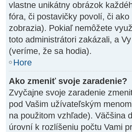
vlastne unikátny obrázok každého
fóra, či postavičky povolí, či ak
zobrazia). Pokiaľ nemôžete využ
toto administrátori zakázali, a V
(veríme, že sa hodia).
Hore
Ako zmeniť svoje zaradenie?
Zvyčajne svoje zaradenie zmeni
pod Vašim užívateľským menom v
na použitom vzhľade). Väčšina 
úrovní k rozlíšeniu počtu Vami pr