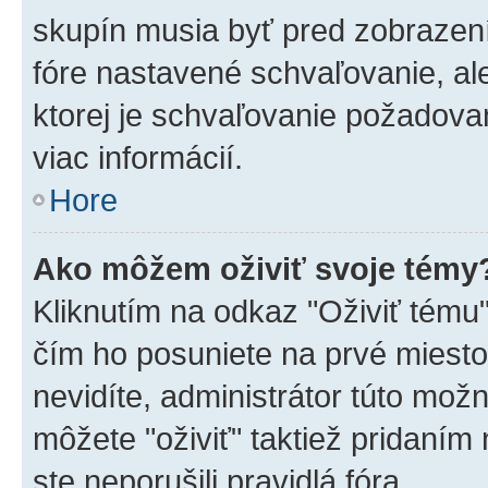
skupín musia byť pred zobrazen
fóre nastavené schvaľovanie, ale
ktorej je schvaľovanie požadovan
viac informácií.
Hore
Ako môžem oživiť svoje témy
Kliknutím na odkaz "Oživiť tému",
čím ho posuniete na prvé miesto
nevidíte, administrátor túto mo
môžete "oživiť" taktiež pridaním
ste neporušili pravidlá fóra.