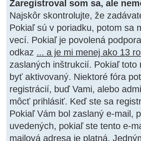
Zaregistroval som sa, ale nem
Najskôr skontrolujte, že zadáva
Pokiaľ sú v poriadku, potom sa 
vecí. Pokiaľ je povolená podpora 
odkaz
... a je mi menej ako 13 r
zaslaných inštrukcií. Pokiaľ toto
byť aktivovaný. Niektoré fóra po
registrácií, buď Vami, alebo adm
môcť prihlásiť. Keď ste sa regist
Pokiaľ Vám bol zaslaný e-mail, p
uvedených, pokiaľ ste tento e-mai
mailová adresa je platná. Jedný