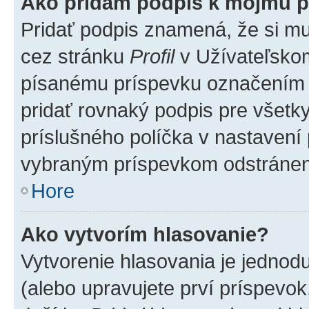
Ako pridám podpis k môjmu p
Pridať podpis znamená, že si mus
cez stránku
Profil
v Užívateľskom
písanému príspevku označením
pridať rovnaký podpis pre všet
príslušného políčka v nastavení 
vybraným príspevkom odstránen
Hore
Ako vytvorím hlasovanie?
Vytvorenie hlasovania je jednod
(alebo upravujete prví príspevok,