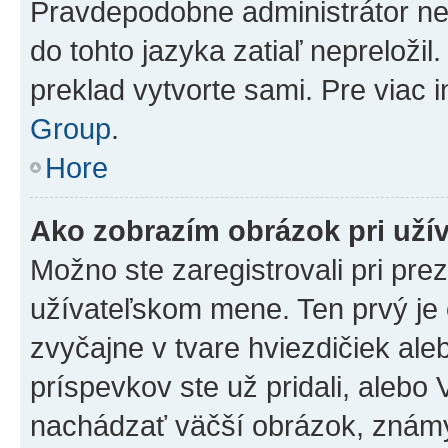
Pravdepodobne administrátor nena
do tohto jazyka zatiaľ nepreložil
preklad vytvorte sami. Pre viac 
Group
.
Hore
Ako zobrazím obrázok pri už
Možno ste zaregistrovali pri pre
užívateľskom mene. Ten prvý je
zvyčajne v tvare hviezdičiek ale
príspevkov ste už pridali, alebo
nachádzať väčší obrázok, známy 