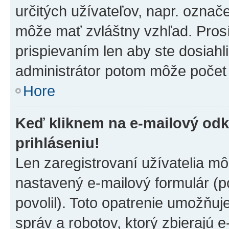
určitých užívateľov, napr. označ
môže mať zvláštny vzhľad. Pros
prispievaním len aby ste dosiahl
administrátor potom môže počet 
Hore
Keď kliknem na e-mailový odk
prihláseniu!
Len zaregistrovaní užívatelia m
nastavený e-mailový formulár (p
povolil). Toto opatrenie umožňu
správ a robotov, ktorý zbierajú 