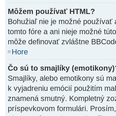
Môžem používať HTML?
Bohužiaľ nie je možné používať
tomto fóre a ani nieje možné tú
môže definovať zvláštne BBCod
Hore
Čo sú to smajlíky (emotikony)
Smajlíky, alebo emotikony sú mal
k vyjadreniu emócií použitím mal
znamená smutný. Kompletný zozn
príspevkovom formulári. Prosím,