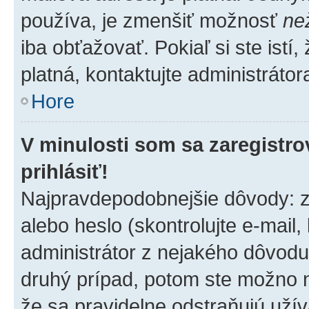
používa, je zmenšiť možnosť
ne
iba obťažovať. Pokiaľ si ste istí,
platná, kontaktujte administrátora
Hore
V minulosti som sa zaregistro
prihlásiť!
Najpravdepodobnejšie dôvody: z
alebo heslo (skontrolujte e-mail, 
administrátor z nejakého dôvodu 
druhý prípad, potom ste možno ne
že sa pravidelne odstraňujú užíva