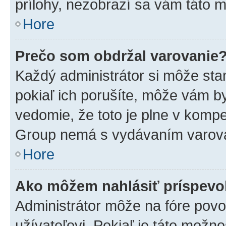
prílohy, nezobrazí sa vám táto m
Hore
Prečo som obdržal varovanie
Každý administrátor si môže stan
pokiaľ ich porušíte, môže vám b
vedomie, že toto je plne v kompe
Group nemá s vydávaním varova
Hore
Ako môžem nahlásiť príspev
Administrátor môže na fóre povo
užívateľovi. Pokiaľ je táto mož