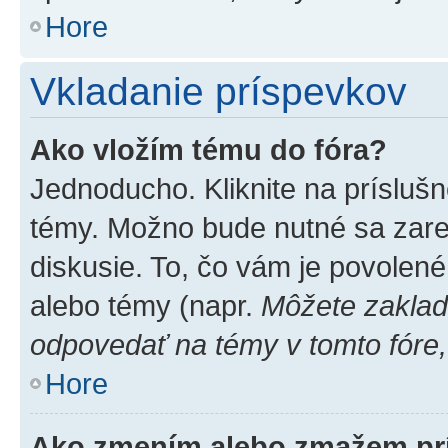
Hore
Vkladanie príspevkov
Ako vložím tému do fóra?
Jednoducho. Kliknite na príslušn
témy. Možno bude nutné sa zare
diskusie. To, čo vám je povolené
alebo témy (napr.
Môžete zaklad
odpovedať na témy v tomto fóre,
Hore
Ako zmením alebo zmažem pr