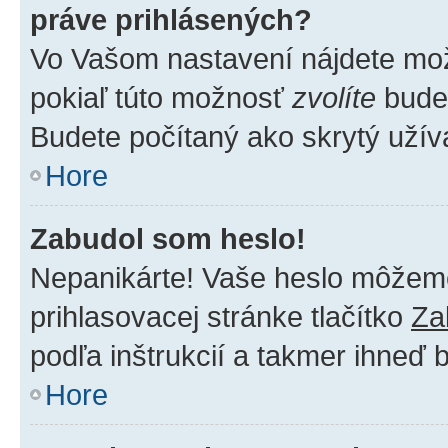
práve prihlásených?
Vo Vašom nastavení nájdete m
pokiaľ túto možnosť
zvolíte
budet
Budete počítaný ako skrytý užíva
Hore
Zabudol som heslo!
Nepanikárte! Vaše heslo môžeme 
prihlasovacej stránke tlačítko
Za
podľa inštrukcií a takmer ihneď 
Hore