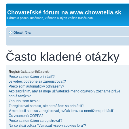
Chovateľské fórum na www.chovatelia.sk
Fórum o psoch, mačkách, vtákoch a iných vašich miláčikoch
Obsah fóra
Často kladené otázky
Registrácia a prihlásenie
Prečo sa nemôžem prihlásiť?
Je vôbec potrebné sa zaregistrovať?
Prečo som automaticky odhlásený?
Ako zabránim, aby sa moje užívateľské meno objavilo v zozname práve
prihlásených?
Zabudol som heslo!
Zaregistroval som sa, ale nemôžem sa prihlásiť!
V minulosti som sa zaregistroval, avšak teraz sa nemôžem prihlásiť!
Čo znamená COPPA?
Prečo sa nemôžem zaregistrovať?
Na čo slúži odkaz "Vymazať všetky cookies fóra"?