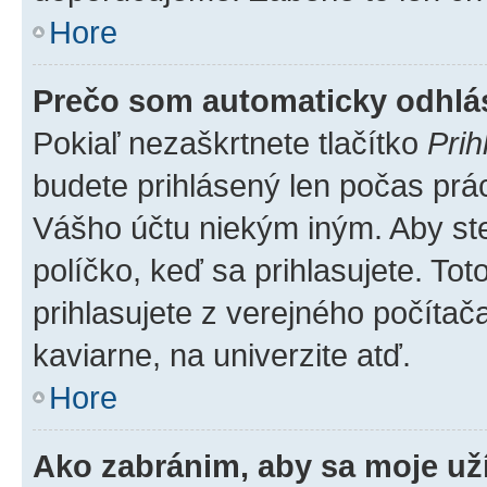
Hore
Prečo som automaticky odhl
Pokiaľ nezaškrtnete tlačítko
Prih
budete prihlásený len počas prác
Vášho účtu niekým iným. Aby ste 
políčko, keď sa prihlasujete. T
prihlasujete z verejného počítača,
kaviarne, na univerzite atď.
Hore
Ako zabránim, aby sa moje už