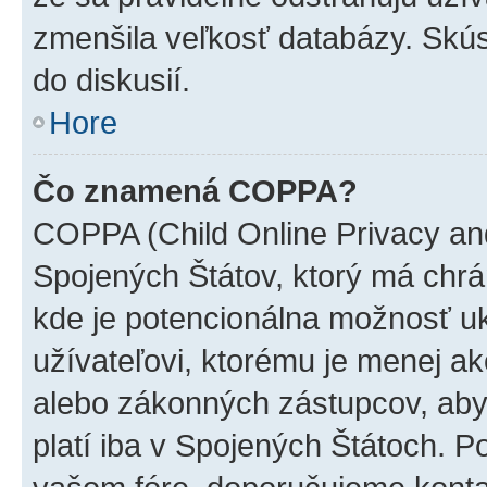
zmenšila veľkosť databázy. Skús
do diskusií.
Hore
Čo znamená COPPA?
COPPA (Child Online Privacy and
Spojených Štátov, ktorý má chrá
kde je potencionálna možnosť u
užívateľovi, ktorému je menej a
alebo zákonných zástupcov, aby t
platí iba v Spojených Štátoch. Poki