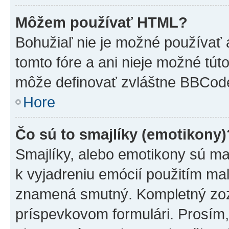
Môžem používať HTML?
Bohužiaľ nie je možné používať
tomto fóre a ani nieje možné tú
môže definovať zvláštne BBCod
Hore
Čo sú to smajlíky (emotikony)
Smajlíky, alebo emotikony sú mal
k vyjadreniu emócií použitím mal
znamená smutný. Kompletný zozn
príspevkovom formulári. Prosím,