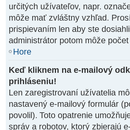
určitých užívateľov, napr. označ
môže mať zvláštny vzhľad. Pros
prispievaním len aby ste dosiahl
administrátor potom môže počet 
Hore
Keď kliknem na e-mailový odk
prihláseniu!
Len zaregistrovaní užívatelia m
nastavený e-mailový formulár (p
povolil). Toto opatrenie umožňu
správ a robotov, ktorý zbierajú 