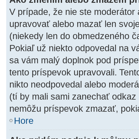
V prípade, že nie ste moderátor 
upravovať alebo mazať len svoje
(niekedy len do obmedzeného čas
Pokiaľ už niekto odpovedal na vá
sa vám malý doplnok pod príspev
tento príspevok upravovali. Tento
nikto neodpovedal alebo moderáto
(tí by mali sami zanechať odkaz 
nemôžu príspevok zmazať, pokia
Hore