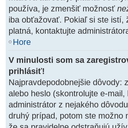
používa, je zmenšiť možnosť
ne
iba obťažovať. Pokiaľ si ste istí,
platná, kontaktujte administrátora
Hore
V minulosti som sa zaregistro
prihlásiť!
Najpravdepodobnejšie dôvody: z
alebo heslo (skontrolujte e-mail, 
administrátor z nejakého dôvodu 
druhý prípad, potom ste možno ne
že sa pravidelne odstraňujú užíva