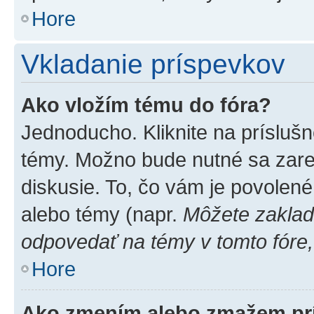
Hore
Vkladanie príspevkov
Ako vložím tému do fóra?
Jednoducho. Kliknite na príslušn
témy. Možno bude nutné sa zare
diskusie. To, čo vám je povolené
alebo témy (napr.
Môžete zaklad
odpovedať na témy v tomto fóre,
Hore
Ako zmením alebo zmažem pr