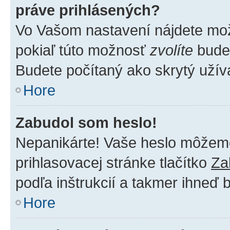
práve prihlásených?
Vo Vašom nastavení nájdete m
pokiaľ túto možnosť
zvolíte
budet
Budete počítaný ako skrytý užíva
Hore
Zabudol som heslo!
Nepanikárte! Vaše heslo môžeme 
prihlasovacej stránke tlačítko
Za
podľa inštrukcií a takmer ihneď 
Hore