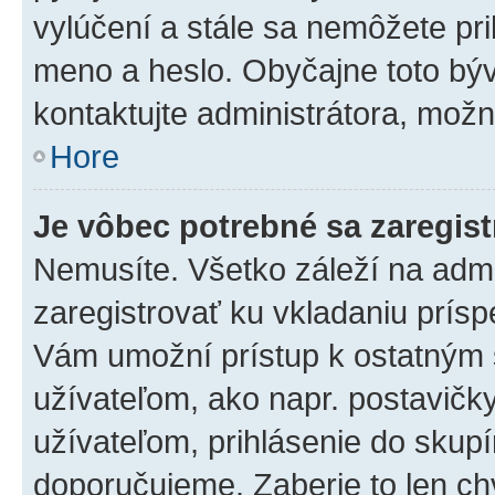
vylúčení a stále sa nemôžete prih
meno a heslo. Obyčajne toto býva
kontaktujte administrátora, mož
Hore
Je vôbec potrebné sa zaregis
Nemusíte. Všetko záleží na admin
zaregistrovať ku vkladaniu prís
Vám umožní prístup k ostatný
užívateľom, ako napr. postavičk
užívateľom, prihlásenie do skupí
doporučujeme. Zaberie to len chv