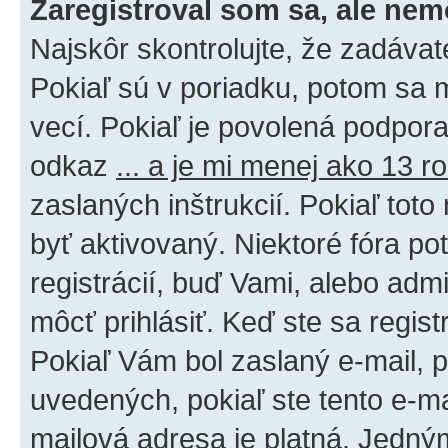
Zaregistroval som sa, ale nem
Najskôr skontrolujte, že zadáva
Pokiaľ sú v poriadku, potom sa 
vecí. Pokiaľ je povolená podpora 
odkaz
... a je mi menej ako 13 r
zaslaných inštrukcií. Pokiaľ toto
byť aktivovaný. Niektoré fóra po
registrácií, buď Vami, alebo adm
môcť prihlásiť. Keď ste sa regist
Pokiaľ Vám bol zaslaný e-mail, p
uvedených, pokiaľ ste tento e-mai
mailová adresa je platná. Jedný