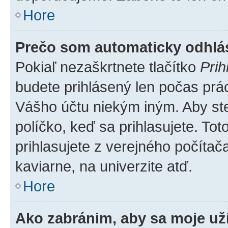
Hore
Prečo som automaticky odhl
Pokiaľ nezaškrtnete tlačítko
Prih
budete prihlásený len počas prác
Vášho účtu niekým iným. Aby ste 
políčko, keď sa prihlasujete. T
prihlasujete z verejného počítača,
kaviarne, na univerzite atď.
Hore
Ako zabránim, aby sa moje už