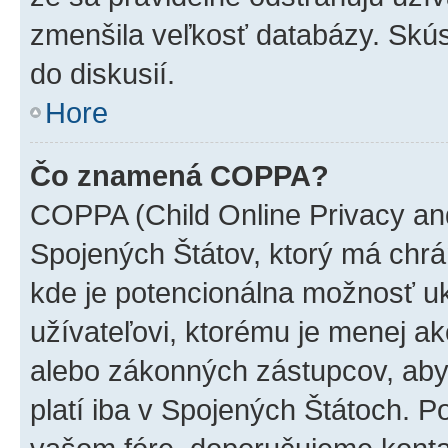
zmenšila veľkosť databázy. Skús
do diskusií.
Hore
Čo znamená COPPA?
COPPA (Child Online Privacy and
Spojených Štátov, ktorý má chrá
kde je potencionálna možnosť u
užívateľovi, ktorému je menej a
alebo zákonných zástupcov, aby t
platí iba v Spojených Štátoch. Poki