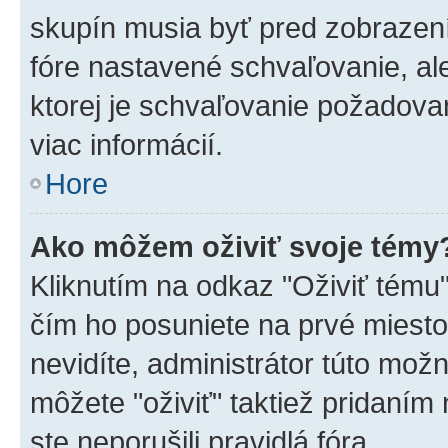
skupín musia byť pred zobrazen
fóre nastavené schvaľovanie, ale
ktorej je schvaľovanie požadovan
viac informácií.
Hore
Ako môžem oživiť svoje témy
Kliknutím na odkaz "Oživiť tému",
čím ho posuniete na prvé miesto
nevidíte, administrátor túto mo
môžete "oživiť" taktiež pridaním
ste neporušili pravidlá fóra.