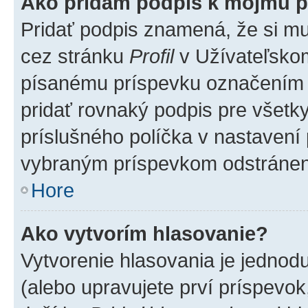
Ako pridám podpis k môjmu p
Pridať podpis znamená, že si mus
cez stránku
Profil
v Užívateľskom
písanému príspevku označením
pridať rovnaký podpis pre všet
príslušného políčka v nastavení 
vybraným príspevkom odstránen
Hore
Ako vytvorím hlasovanie?
Vytvorenie hlasovania je jednod
(alebo upravujete prví príspevok,