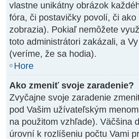
vlastne unikátny obrázok každého
fóra, či postavičky povolí, či ak
zobrazia). Pokiaľ nemôžete využ
toto administrátori zakázali, a V
(veríme, že sa hodia).
Hore
Ako zmeniť svoje zaradenie?
Zvyčajne svoje zaradenie zmeni
pod Vašim užívateľským menom v
na použitom vzhľade). Väčšina 
úrovní k rozlíšeniu počtu Vami pr