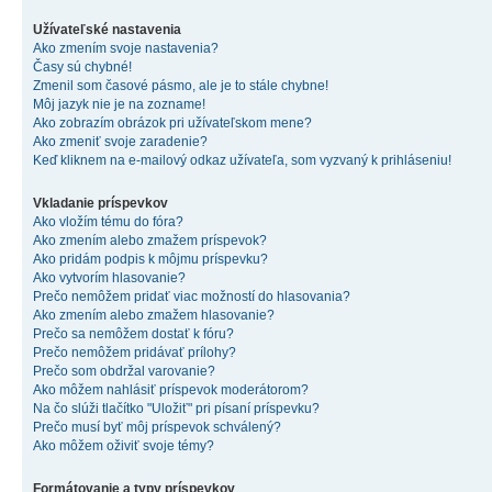
Užívateľské nastavenia
Ako zmením svoje nastavenia?
Časy sú chybné!
Zmenil som časové pásmo, ale je to stále chybne!
Môj jazyk nie je na zozname!
Ako zobrazím obrázok pri užívateľskom mene?
Ako zmeniť svoje zaradenie?
Keď kliknem na e-mailový odkaz užívateľa, som vyzvaný k prihláseniu!
Vkladanie príspevkov
Ako vložím tému do fóra?
Ako zmením alebo zmažem príspevok?
Ako pridám podpis k môjmu príspevku?
Ako vytvorím hlasovanie?
Prečo nemôžem pridať viac možností do hlasovania?
Ako zmením alebo zmažem hlasovanie?
Prečo sa nemôžem dostať k fóru?
Prečo nemôžem pridávať prílohy?
Prečo som obdržal varovanie?
Ako môžem nahlásiť príspevok moderátorom?
Na čo slúži tlačítko "Uložiť" pri písaní príspevku?
Prečo musí byť môj príspevok schválený?
Ako môžem oživiť svoje témy?
Formátovanie a typy príspevkov