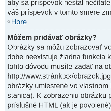
aby sa príspevok nestal nečitat
váš príspevok v tomto smere zm
Hore
Môžem pridávať obrázky?
Obrázky sa môžu zobrazovať vo
dobe neexistuje žiadna funkcia 
tohto dôvodu musíte zadať na o
http://www.stránk.xx/obrazok.jp
obrázky umiestené vo vlastnom P
stanica). K zobrazeniu obrázku 
príslušné HTML (ak je povolené)