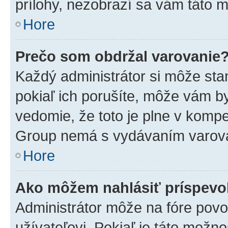
prílohy, nezobrazí sa vám táto m
Hore
Prečo som obdržal varovanie
Každý administrátor si môže stan
pokiaľ ich porušíte, môže vám b
vedomie, že toto je plne v kompe
Group nemá s vydávaním varova
Hore
Ako môžem nahlásiť príspev
Administrátor môže na fóre povo
užívateľovi. Pokiaľ je táto mož