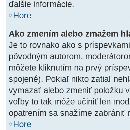
ďalšie informácie.
Hore
Ako zmením alebo zmažem hl
Je to rovnako ako s príspevkam
pôvodným autorom, moderátorom
môžete kliknutím na prvý príspe
spojené). Pokiaľ nikto zatiaľ neh
vymazať alebo zmeniť položku v
voľby to tak môže učiniť len mod
opatrením sa snažíme zabrániť m
Hore