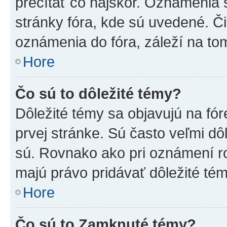
prečítať čo najskôr. Oznámenia s
stránky fóra, kde sú uvedené. Č
oznámenia do fóra, záleží na tom
Hore
Čo sú to dôležité témy?
Dôležité témy sa objavujú na f
prvej stránke. Sú často veľmi dôl
sú. Rovnako ako pri oznámení roz
majú právo pridávať dôležité tém
Hore
Čo sú to Zamknuté témy?