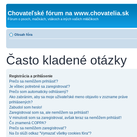
Chovateľské fórum na www.chovatelia.sk
Fórum o psoch, mačkách, vtákoch a iných vašich miláčikoch
Obsah fóra
Často kladené otázky
Registrácia a prihlásenie
Prečo sa nemôžem prihlásiť?
Je vôbec potrebné sa zaregistrovať?
Prečo som automaticky odhlásený?
Ako zabránim, aby sa moje užívateľské meno objavilo v zozname práve
prihlásených?
Zabudol som heslo!
Zaregistroval som sa, ale nemôžem sa prihlásiť!
V minulosti som sa zaregistroval, avšak teraz sa nemôžem prihlásiť!
Čo znamená COPPA?
Prečo sa nemôžem zaregistrovať?
Na čo slúži odkaz "Vymazať všetky cookies fóra"?