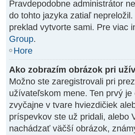
Pravdepodobne administrátor nena
do tohto jazyka zatiaľ nepreložil
preklad vytvorte sami. Pre viac 
Group
.
Hore
Ako zobrazím obrázok pri už
Možno ste zaregistrovali pri pre
užívateľskom mene. Ten prvý je
zvyčajne v tvare hviezdičiek ale
príspevkov ste už pridali, alebo
nachádzať väčší obrázok, známy 