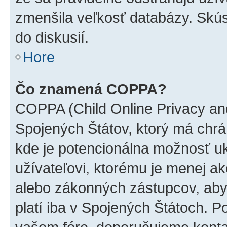
zmenšila veľkosť databázy. Skús
do diskusií.
Hore
Čo znamená COPPA?
COPPA (Child Online Privacy and
Spojených Štátov, ktorý má chrá
kde je potencionálna možnosť u
užívateľovi, ktorému je menej a
alebo zákonných zástupcov, aby t
platí iba v Spojených Štátoch. Poki