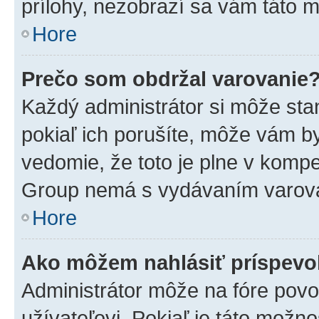
prílohy, nezobrazí sa vám táto m
Hore
Prečo som obdržal varovanie
Každý administrátor si môže stan
pokiaľ ich porušíte, môže vám b
vedomie, že toto je plne v kompe
Group nemá s vydávaním varova
Hore
Ako môžem nahlásiť príspev
Administrátor môže na fóre povo
užívateľovi. Pokiaľ je táto mož