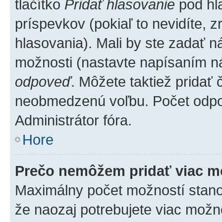
tlačítko
Pridať hlasovanie
pod hl
príspevkov (pokiaľ to nevidíte,
hlasovania). Mali by ste zadať 
možnosti (nastavte napísaním ná
odpoveď
. Môžete taktiež pridať
neobmedzenú voľbu. Počet odpov
Administrátor fóra.
Hore
Prečo nemôžem pridať viac m
Maximálny počet možností stanovu
že naozaj potrebujete viac možno