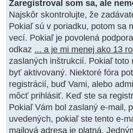
Zaregistroval som sa, ale nem
Najskôr skontrolujte, že zadáva
Pokiaľ sú v poriadku, potom sa 
vecí. Pokiaľ je povolená podpora 
odkaz
... a je mi menej ako 13 r
zaslaných inštrukcií. Pokiaľ toto
byť aktivovaný. Niektoré fóra po
registrácií, buď Vami, alebo adm
môcť prihlásiť. Keď ste sa regist
Pokiaľ Vám bol zaslaný e-mail, p
uvedených, pokiaľ ste tento e-mai
mailová adresa je platná. Jedný