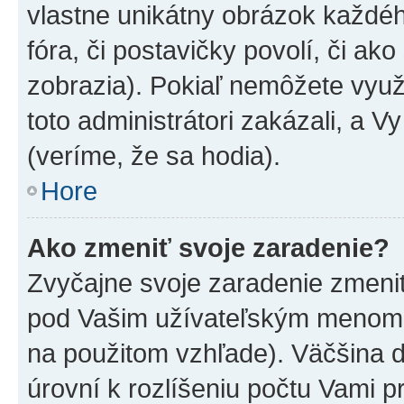
vlastne unikátny obrázok každého
fóra, či postavičky povolí, či ak
zobrazia). Pokiaľ nemôžete využ
toto administrátori zakázali, a V
(veríme, že sa hodia).
Hore
Ako zmeniť svoje zaradenie?
Zvyčajne svoje zaradenie zmeni
pod Vašim užívateľským menom v
na použitom vzhľade). Väčšina 
úrovní k rozlíšeniu počtu Vami pr