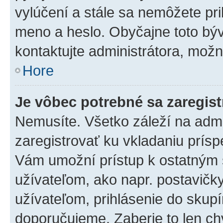
vylúčení a stále sa nemôžete prih
meno a heslo. Obyčajne toto býva
kontaktujte administrátora, mož
Hore
Je vôbec potrebné sa zaregis
Nemusíte. Všetko záleží na admin
zaregistrovať ku vkladaniu prís
Vám umožní prístup k ostatný
užívateľom, ako napr. postavičk
užívateľom, prihlásenie do skupí
doporučujeme. Zaberie to len chv