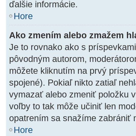
ďalšie informácie.
Hore
Ako zmením alebo zmažem hl
Je to rovnako ako s príspevkam
pôvodným autorom, moderátorom
môžete kliknutím na prvý príspe
spojené). Pokiaľ nikto zatiaľ neh
vymazať alebo zmeniť položku v
voľby to tak môže učiniť len mod
opatrením sa snažíme zabrániť m
Hore