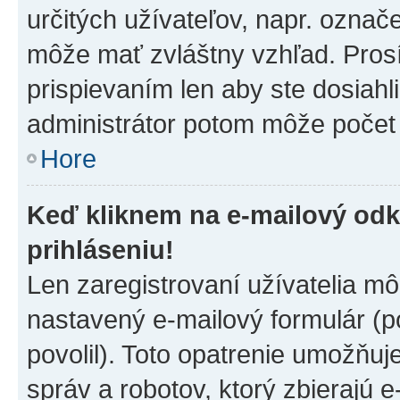
určitých užívateľov, napr. označ
môže mať zvláštny vzhľad. Pros
prispievaním len aby ste dosiahl
administrátor potom môže počet 
Hore
Keď kliknem na e-mailový odk
prihláseniu!
Len zaregistrovaní užívatelia m
nastavený e-mailový formulár (p
povolil). Toto opatrenie umožňu
správ a robotov, ktorý zbierajú 