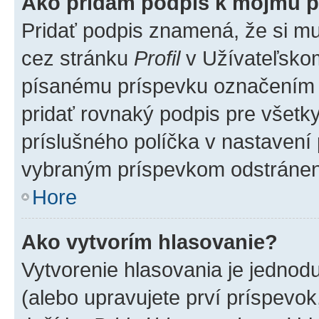
Ako pridám podpis k môjmu p
Pridať podpis znamená, že si mus
cez stránku
Profil
v Užívateľskom
písanému príspevku označením
pridať rovnaký podpis pre všet
príslušného políčka v nastavení 
vybraným príspevkom odstránen
Hore
Ako vytvorím hlasovanie?
Vytvorenie hlasovania je jednod
(alebo upravujete prví príspevok,