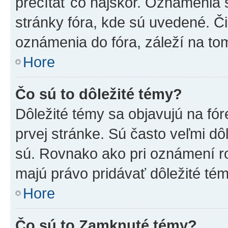
prečítať čo najskôr. Oznámenia s
stránky fóra, kde sú uvedené. Č
oznámenia do fóra, záleží na tom
Hore
Čo sú to dôležité témy?
Dôležité témy sa objavujú na f
prvej stránke. Sú často veľmi dôl
sú. Rovnako ako pri oznámení roz
majú právo pridávať dôležité tém
Hore
Čo sú to Zamknuté témy?