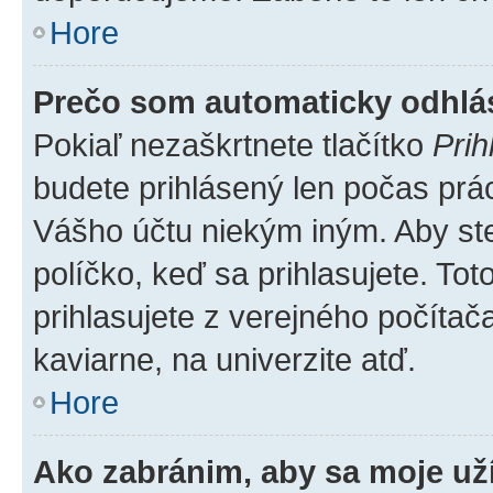
Hore
Prečo som automaticky odhl
Pokiaľ nezaškrtnete tlačítko
Prih
budete prihlásený len počas prác
Vášho účtu niekým iným. Aby ste 
políčko, keď sa prihlasujete. T
prihlasujete z verejného počítača,
kaviarne, na univerzite atď.
Hore
Ako zabránim, aby sa moje už