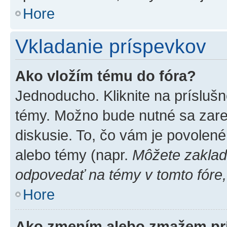
Hore
Vkladanie príspevkov
Ako vložím tému do fóra?
Jednoducho. Kliknite na príslušn
témy. Možno bude nutné sa zare
diskusie. To, čo vám je povolené
alebo témy (napr.
Môžete zaklad
odpovedať na témy v tomto fóre,
Hore
Ako zmením alebo zmažem pr