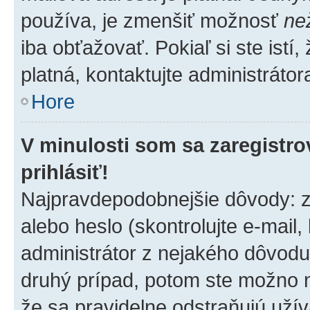
používa, je zmenšiť možnosť
ne
iba obťažovať. Pokiaľ si ste istí,
platná, kontaktujte administrátora
Hore
V minulosti som sa zaregistro
prihlásiť!
Najpravdepodobnejšie dôvody: z
alebo heslo (skontrolujte e-mail, 
administrátor z nejakého dôvodu 
druhý prípad, potom ste možno ne
že sa pravidelne odstraňujú užíva