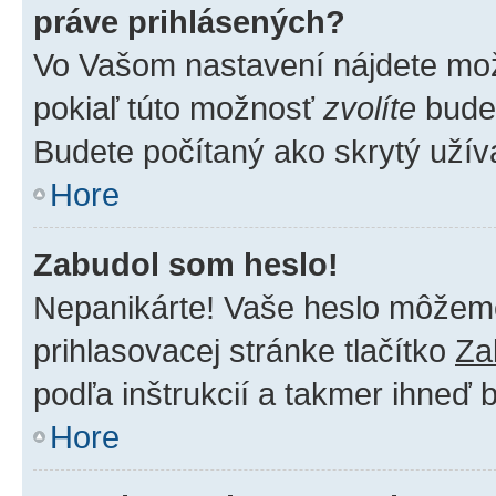
práve prihlásených?
Vo Vašom nastavení nájdete m
pokiaľ túto možnosť
zvolíte
budet
Budete počítaný ako skrytý užíva
Hore
Zabudol som heslo!
Nepanikárte! Vaše heslo môžeme 
prihlasovacej stránke tlačítko
Za
podľa inštrukcií a takmer ihneď 
Hore