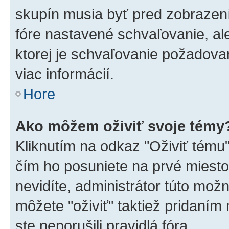
skupín musia byť pred zobrazen
fóre nastavené schvaľovanie, ale
ktorej je schvaľovanie požadovan
viac informácií.
Hore
Ako môžem oživiť svoje témy
Kliknutím na odkaz "Oživiť tému",
čím ho posuniete na prvé miesto
nevidíte, administrátor túto mo
môžete "oživiť" taktiež pridaním
ste neporušili pravidlá fóra.