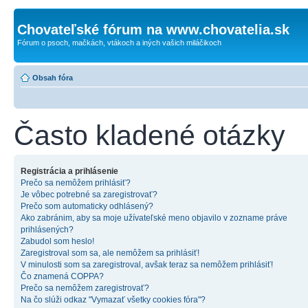
Chovateľské fórum na www.chovatelia.sk
Fórum o psoch, mačkách, vtákoch a iných vašich miláčikoch
Obsah fóra
Často kladené otázky
Registrácia a prihlásenie
Prečo sa nemôžem prihlásiť?
Je vôbec potrebné sa zaregistrovať?
Prečo som automaticky odhlásený?
Ako zabránim, aby sa moje užívateľské meno objavilo v zozname práve
prihlásených?
Zabudol som heslo!
Zaregistroval som sa, ale nemôžem sa prihlásiť!
V minulosti som sa zaregistroval, avšak teraz sa nemôžem prihlásiť!
Čo znamená COPPA?
Prečo sa nemôžem zaregistrovať?
Na čo slúži odkaz "Vymazať všetky cookies fóra"?