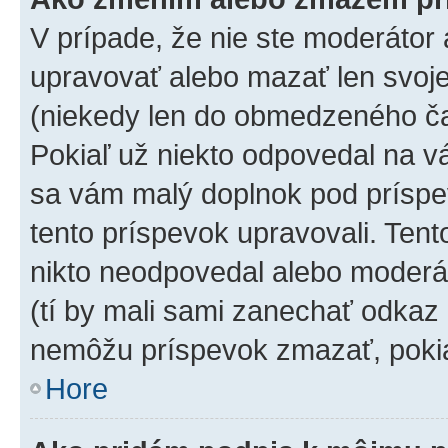
V prípade, že nie ste moderátor 
upravovať alebo mazať len svoje
(niekedy len do obmedzeného čas
Pokiaľ už niekto odpovedal na vá
sa vám malý doplnok pod príspev
tento príspevok upravovali. Tento
nikto neodpovedal alebo moderáto
(tí by mali sami zanechať odkaz 
nemôžu príspevok zmazať, pokia
Hore