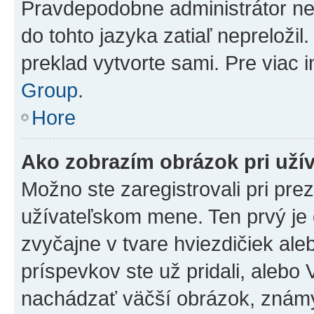
Pravdepodobne administrátor nena
do tohto jazyka zatiaľ nepreložil
preklad vytvorte sami. Pre viac 
Group
.
Hore
Ako zobrazím obrázok pri už
Možno ste zaregistrovali pri pre
užívateľskom mene. Ten prvý je
zvyčajne v tvare hviezdičiek ale
príspevkov ste už pridali, alebo
nachádzať väčší obrázok, známy 