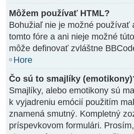
Môžem používať HTML?
Bohužiaľ nie je možné používať
tomto fóre a ani nieje možné tú
môže definovať zvláštne BBCod
Hore
Čo sú to smajlíky (emotikony)
Smajlíky, alebo emotikony sú mal
k vyjadreniu emócií použitím mal
znamená smutný. Kompletný zozn
príspevkovom formulári. Prosím,