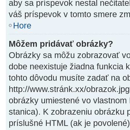
aby sa príspevok nestal nečitat
váš príspevok v tomto smere zm
Hore
Môžem pridávať obrázky?
Obrázky sa môžu zobrazovať vo
dobe neexistuje žiadna funkcia 
tohto dôvodu musíte zadať na o
http://www.stránk.xx/obrazok.jp
obrázky umiestené vo vlastnom P
stanica). K zobrazeniu obrázku 
príslušné HTML (ak je povolené)