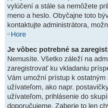
vylúčení a stále sa nemôžete prih
meno a heslo. Obyčajne toto býva
kontaktujte administrátora, mož
Hore
Je vôbec potrebné sa zaregis
Nemusíte. Všetko záleží na admin
zaregistrovať ku vkladaniu prís
Vám umožní prístup k ostatný
užívateľom, ako napr. postavičk
užívateľom, prihlásenie do skupí
doporučujeme. Zaberie to len chv