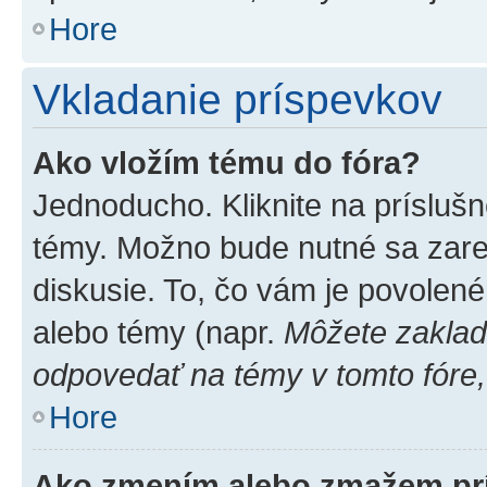
Hore
Vkladanie príspevkov
Ako vložím tému do fóra?
Jednoducho. Kliknite na príslušn
témy. Možno bude nutné sa zare
diskusie. To, čo vám je povolené
alebo témy (napr.
Môžete zaklad
odpovedať na témy v tomto fóre,
Hore
Ako zmením alebo zmažem pr