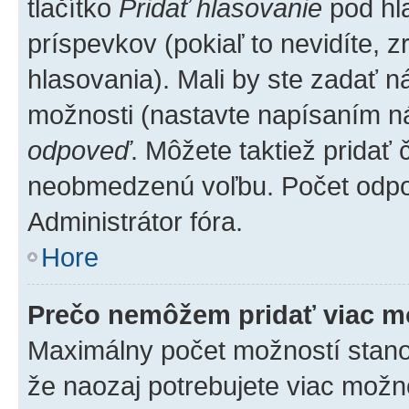
tlačítko
Pridať hlasovanie
pod hl
príspevkov (pokiaľ to nevidíte,
hlasovania). Mali by ste zadať 
možnosti (nastavte napísaním ná
odpoveď
. Môžete taktiež pridať
neobmedzenú voľbu. Počet odpov
Administrátor fóra.
Hore
Prečo nemôžem pridať viac m
Maximálny počet možností stanovu
že naozaj potrebujete viac možno