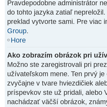
Pravdepodobne administrátor nena
do tohto jazyka zatiaľ nepreložil
preklad vytvorte sami. Pre viac 
Group
.
Hore
Ako zobrazím obrázok pri už
Možno ste zaregistrovali pri pre
užívateľskom mene. Ten prvý je
zvyčajne v tvare hviezdičiek ale
príspevkov ste už pridali, alebo
nachádzať väčší obrázok, známy 