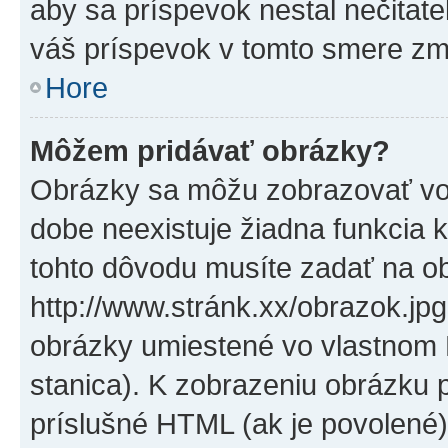
aby sa príspevok nestal nečitat
váš príspevok v tomto smere zm
Hore
Môžem pridávať obrázky?
Obrázky sa môžu zobrazovať vo
dobe neexistuje žiadna funkcia 
tohto dôvodu musíte zadať na o
http://www.stránk.xx/obrazok.jp
obrázky umiestené vo vlastnom P
stanica). K zobrazeniu obrázku 
príslušné HTML (ak je povolené)