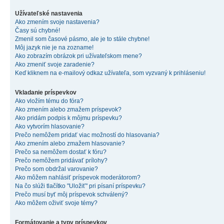
Užívateľské nastavenia
Ako zmením svoje nastavenia?
Časy sú chybné!
Zmenil som časové pásmo, ale je to stále chybne!
Môj jazyk nie je na zozname!
Ako zobrazím obrázok pri užívateľskom mene?
Ako zmeniť svoje zaradenie?
Keď kliknem na e-mailový odkaz užívateľa, som vyzvaný k prihláseniu!
Vkladanie príspevkov
Ako vložím tému do fóra?
Ako zmením alebo zmažem príspevok?
Ako pridám podpis k môjmu príspevku?
Ako vytvorím hlasovanie?
Prečo nemôžem pridať viac možností do hlasovania?
Ako zmením alebo zmažem hlasovanie?
Prečo sa nemôžem dostať k fóru?
Prečo nemôžem pridávať prílohy?
Prečo som obdržal varovanie?
Ako môžem nahlásiť príspevok moderátorom?
Na čo slúži tlačítko "Uložiť" pri písaní príspevku?
Prečo musí byť môj príspevok schválený?
Ako môžem oživiť svoje témy?
Formátovanie a typy príspevkov