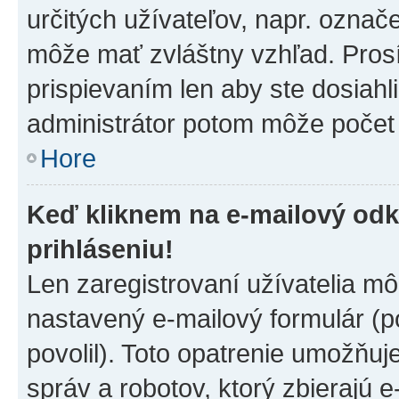
určitých užívateľov, napr. označ
môže mať zvláštny vzhľad. Pros
prispievaním len aby ste dosiahl
administrátor potom môže počet 
Hore
Keď kliknem na e-mailový odk
prihláseniu!
Len zaregistrovaní užívatelia m
nastavený e-mailový formulár (p
povolil). Toto opatrenie umožňu
správ a robotov, ktorý zbierajú 