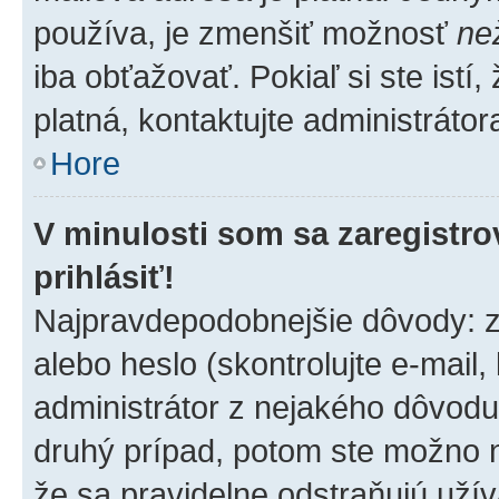
používa, je zmenšiť možnosť
ne
iba obťažovať. Pokiaľ si ste istí,
platná, kontaktujte administrátora
Hore
V minulosti som sa zaregistro
prihlásiť!
Najpravdepodobnejšie dôvody: z
alebo heslo (skontrolujte e-mail, 
administrátor z nejakého dôvodu 
druhý prípad, potom ste možno ne
že sa pravidelne odstraňujú užíva