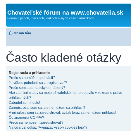
Chovateľské fórum na www.chovatelia.sk
Fórum o psoch, mačkách, vtákoch a iných vašich miláčikoch
Obsah fóra
Často kladené otázky
Registrácia a prihlásenie
Prečo sa nemôžem prihlásiť?
Je vôbec potrebné sa zaregistrovať?
Prečo som automaticky odhlásený?
Ako zabránim, aby sa moje užívateľské meno objavilo v zozname práve
prihlásených?
Zabudol som heslo!
Zaregistroval som sa, ale nemôžem sa prihlásiť!
V minulosti som sa zaregistroval, avšak teraz sa nemôžem prihlásiť!
Čo znamená COPPA?
Prečo sa nemôžem zaregistrovať?
Na čo slúži odkaz "Vymazať všetky cookies fóra"?