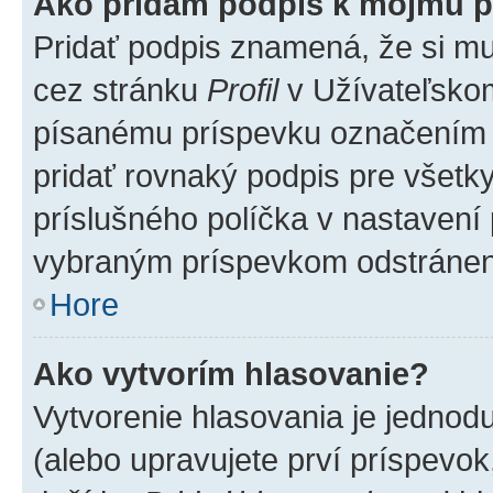
Ako pridám podpis k môjmu p
Pridať podpis znamená, že si mus
cez stránku
Profil
v Užívateľskom
písanému príspevku označením
pridať rovnaký podpis pre všet
príslušného políčka v nastavení 
vybraným príspevkom odstránen
Hore
Ako vytvorím hlasovanie?
Vytvorenie hlasovania je jednod
(alebo upravujete prví príspevok,