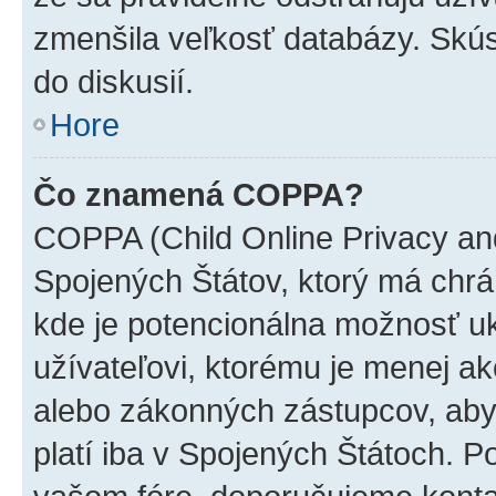
zmenšila veľkosť databázy. Skús
do diskusií.
Hore
Čo znamená COPPA?
COPPA (Child Online Privacy and
Spojených Štátov, ktorý má chrá
kde je potencionálna možnosť u
užívateľovi, ktorému je menej a
alebo zákonných zástupcov, aby t
platí iba v Spojených Štátoch. Poki