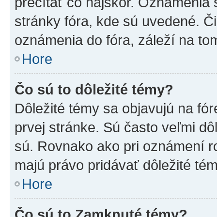
prečítať čo najskôr. Oznámenia s
stránky fóra, kde sú uvedené. Č
oznámenia do fóra, záleží na tom
Hore
Čo sú to dôležité témy?
Dôležité témy sa objavujú na f
prvej stránke. Sú často veľmi dôl
sú. Rovnako ako pri oznámení roz
majú právo pridávať dôležité tém
Hore
Čo sú to Zamknuté témy?