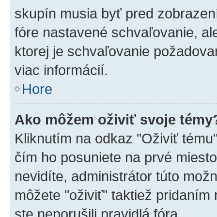
skupín musia byť pred zobrazen
fóre nastavené schvaľovanie, ale
ktorej je schvaľovanie požadovan
viac informácií.
Hore
Ako môžem oživiť svoje témy
Kliknutím na odkaz "Oživiť tému",
čím ho posuniete na prvé miesto
nevidíte, administrátor túto mo
môžete "oživiť" taktiež pridaním
ste neporušili pravidlá fóra.