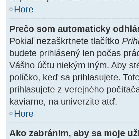
Hore
Prečo som automaticky odhl
Pokiaľ nezaškrtnete tlačítko
Prih
budete prihlásený len počas prác
Vášho účtu niekým iným. Aby ste 
políčko, keď sa prihlasujete. T
prihlasujete z verejného počítača,
kaviarne, na univerzite atď.
Hore
Ako zabránim, aby sa moje už