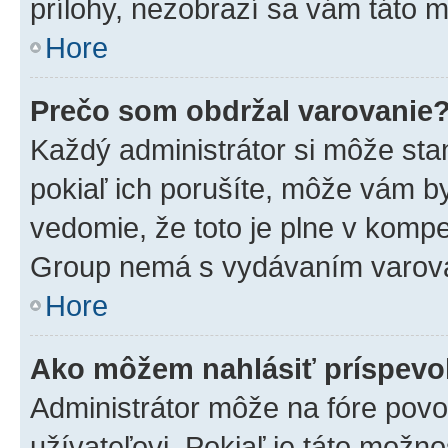
prílohy, nezobrazí sa vám táto m
Hore
Prečo som obdržal varovanie
Každý administrátor si môže stan
pokiaľ ich porušíte, môže vám b
vedomie, že toto je plne v kompe
Group nemá s vydávaním varova
Hore
Ako môžem nahlásiť príspev
Administrátor môže na fóre povo
užívateľovi. Pokiaľ je táto mož