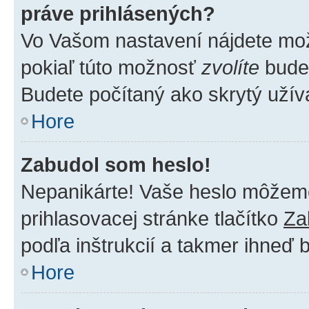
práve prihlásených?
Vo Vašom nastavení nájdete m
pokiaľ túto možnosť
zvolíte
budet
Budete počítaný ako skrytý užíva
Hore
Zabudol som heslo!
Nepanikárte! Vaše heslo môžeme 
prihlasovacej stránke tlačítko
Za
podľa inštrukcií a takmer ihneď 
Hore