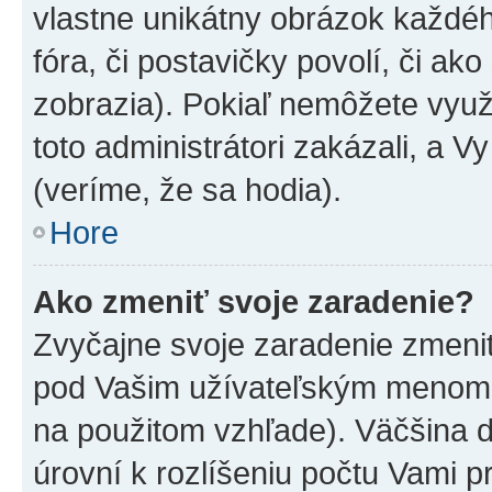
vlastne unikátny obrázok každého
fóra, či postavičky povolí, či ak
zobrazia). Pokiaľ nemôžete využ
toto administrátori zakázali, a V
(veríme, že sa hodia).
Hore
Ako zmeniť svoje zaradenie?
Zvyčajne svoje zaradenie zmeni
pod Vašim užívateľským menom v
na použitom vzhľade). Väčšina 
úrovní k rozlíšeniu počtu Vami pr