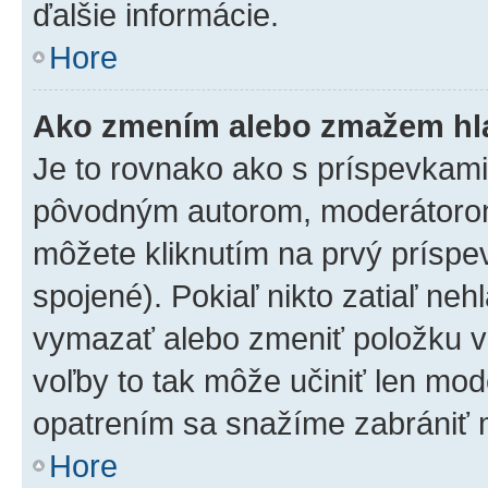
ďalšie informácie.
Hore
Ako zmením alebo zmažem hl
Je to rovnako ako s príspevkam
pôvodným autorom, moderátorom
môžete kliknutím na prvý príspe
spojené). Pokiaľ nikto zatiaľ neh
vymazať alebo zmeniť položku v
voľby to tak môže učiniť len mod
opatrením sa snažíme zabrániť m
Hore