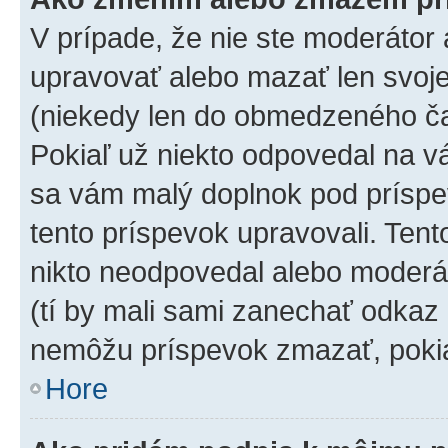
V prípade, že nie ste moderátor 
upravovať alebo mazať len svoje
(niekedy len do obmedzeného čas
Pokiaľ už niekto odpovedal na vá
sa vám malý doplnok pod príspev
tento príspevok upravovali. Tento
nikto neodpovedal alebo moderáto
(tí by mali sami zanechať odkaz 
nemôžu príspevok zmazať, pokia
Hore