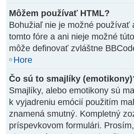
Môžem používať HTML?
Bohužiaľ nie je možné používať
tomto fóre a ani nieje možné tú
môže definovať zvláštne BBCod
Hore
Čo sú to smajlíky (emotikony)
Smajlíky, alebo emotikony sú mal
k vyjadreniu emócií použitím mal
znamená smutný. Kompletný zozn
príspevkovom formulári. Prosím,