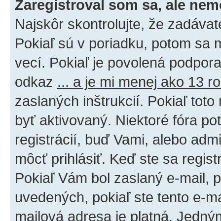
Zaregistroval som sa, ale nem
Najskôr skontrolujte, že zadáva
Pokiaľ sú v poriadku, potom sa 
vecí. Pokiaľ je povolená podpora 
odkaz
... a je mi menej ako 13 r
zaslaných inštrukcií. Pokiaľ toto
byť aktivovaný. Niektoré fóra po
registrácií, buď Vami, alebo adm
môcť prihlásiť. Keď ste sa regist
Pokiaľ Vám bol zaslaný e-mail, p
uvedených, pokiaľ ste tento e-mai
mailová adresa je platná. Jedný